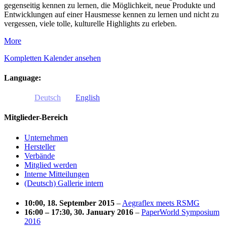
gegenseitig kennen zu lernen, die Möglichkeit, neue Produkte und
Entwicklungen auf einer Hausmesse kennen zu lernen und nicht zu
vergessen, viele tolle, kulturelle Highlights zu erleben.
about
More
GRAFLEX
Kompletten Kalender ansehen
2018
Language:
Deutsch
English
Mitglieder-Bereich
Unternehmen
Hersteller
Verbände
Mitglied werden
Interne Mitteilungen
(Deutsch) Gallerie intern
10:00, 18. September 2015
–
Aegraflex meets RSMG
16:00
–
17:30
, 30. January 2016
–
PaperWorld Symposium
2016